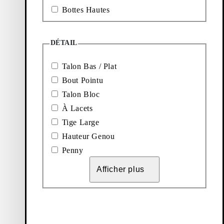
Bottes Hautes
Ajouter aux favoris: EIDA MOCASSINS (Noir, Cuir)
Eida Mocassins
DÉTAIL
Prix de vente:
240
€
Noir, Cuir
Atelier
Talon Bas / Plat
Bout Pointu
Afficher
4
sur
4
articles
Talon Bloc
À Lacets
À découvrir
Tige Large
Hauteur Genou
Penny
Mocassins
Accessoires
Afficher plus
Ballerines
Bottes