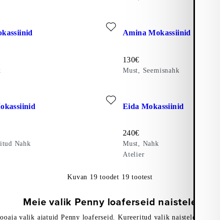
kuks: AMINA MOKASSIINID (Must, Nahk)
Lisa lemmikuks: AMINA MOKA
kassiinid
Amina Mokassiinid
Hind:
130
€
k
Must, Seemisnahk
 Nahk)
kuks: ALEX W MOKASSIINID (Pruun, Lakitud Nahk)
Lisa lemmikuks: EIDA MOKAS
okassiinid
Eida Mokassiinid
Hind:
240
€
itud Nahk
Must, Nahk
Atelier
Kuvan
19
toodet
19
tootest
Meie valik Penny loaferseid naistele
ooaja valik ajatuid Penny loaferseid. Kureeritud valik naistele ulatub 