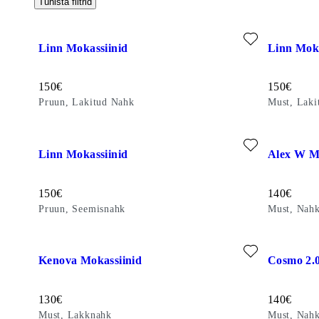
Tühista filtrid
Lisa lemmikuks: LINN MOKASSIINID (Pruun, Lakitud Nahk
Lisa lemmi
Linn Mokassiinid
Linn Moka
Hind:
Hind:
150
€
150
€
Pruun, Lakitud Nahk
Must, Laki
Lisa lemmikuks: LINN MOKASSIINID (Pruun, Seemisnahk)
Lisa lemmi
Linn Mokassiinid
Alex W M
Hind:
Hind:
150
€
140
€
Pruun, Seemisnahk
Must, Nah
Lisa lemmikuks: KENOVA MOKASSIINID (Must, Lakknahk)
Lisa lemmi
Kenova Mokassiinid
Cosmo 2.0
Hind:
Hind:
130
€
140
€
Must, Lakknahk
Must, Nah