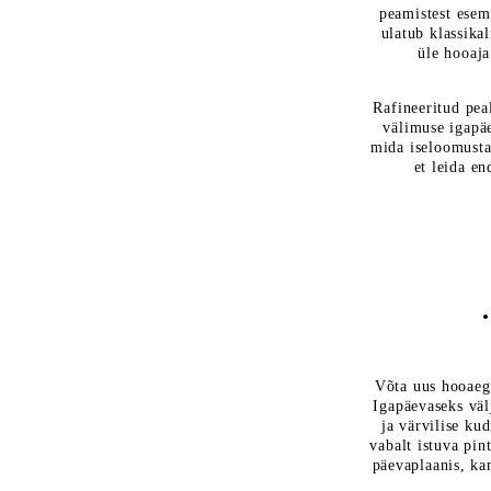
peamistest eseme
ulatub klassika
üle hooaja
Rafineeritud pea
välimuse igapäe
mida iseloomusta
et leida e
Võta uus hooaeg
Igapäevaseks väl
ja värvilise ku
vabalt istuva pin
päevaplaanis, ka