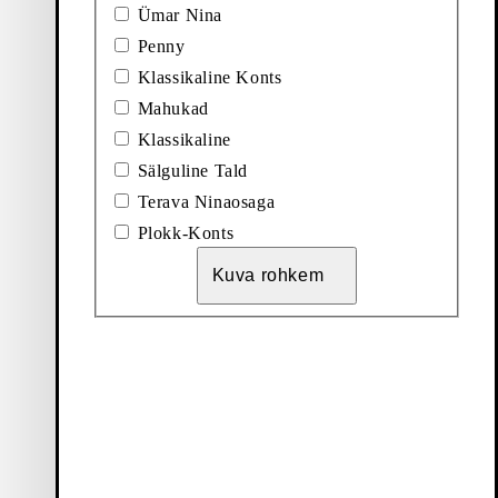
Ümar Nina
Penny
SSIINID (Must, Seemisnahk)
Lisa lemmikuks: LINN MOKASSIINID (Tumehall, 
Linn Mokassiinid
Klassikaline Konts
Mahukad
Allahinnatud hind:
Originaalhind:
Discount percentage:
75
€
150
€
50%
Klassikaline
Tumehall, Lakitud Nahk
Sälguline Tald
Terava Ninaosaga
SIINID (Must, Nahk)
Plokk-Konts
Kuva rohkem
klassikalistest