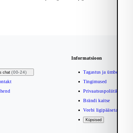
Informatsioon
Tagastus ja ümbervahet
(00-24)
s chat
ontakt
Tingimused
uhend
Privaatsuspoliitika
Brändi kaitse
Veebi ligipääsetavuse se
Küpsised