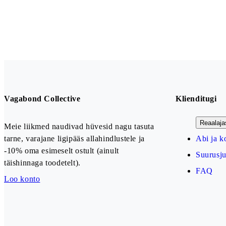
Vagabond Collective
Klienditugi
Reaalaja
Meie liikmed naudivad hüvesid nagu tasuta
tarne, varajane ligipääs allahindlustele ja
Abi ja k
-10% oma esimeselt ostult (ainult
Suurusj
täishinnaga toodetelt).
FAQ
Loo konto