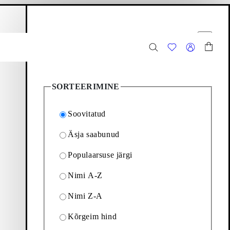
stukorv
Filtreeri valikuid
Sulge
19
toodet
SORTEERIMINE
Soovitatud
Äsja saabunud
Populaarsuse järgi
 hooaeg pärast hooaega.
Nimi A-Z
Nimi Z-A
Filtreeri ja sorteeri
Kõrgeim hind