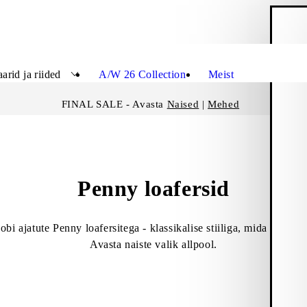
O
Sulge
arid ja riided
A/W 26 Collection
Meist
FINAL SALE - Avasta
Naised
|
Mehed
Penny loafersid
i ajatute Penny loafersitega - klassikalise stiiliga, mida kanda
Avasta naiste valik allpool.