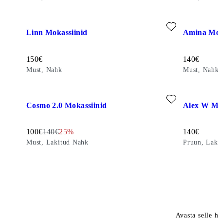
Lisa lemmikuks: LINN MOKASSIINID (Must, Nahk)
Lisa lemmi
Linn Mokassiinid
Amina Mo
Hind:
Hind:
150
€
140
€
Must, Nahk
Must, Nah
Lisa lemmikuks: COSMO 2.0 MOKASSIINID (Must, Lakitud
Lisa lemmi
Cosmo 2.0 Mokassiinid
Alex W M
Allahinnatud hind:
Originaalhind:
Discount percentage:
Hind:
100
€
140
€
25%
140
€
Must, Lakitud Nahk
Pruun, Lak
Avasta selle h