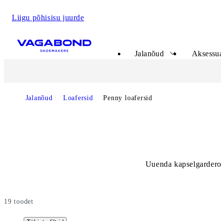
Liigu põhisisu juurde
Start page
Jalanõud
Aksessua
Jalanõud
Loafersid
Penny loafersid
Uuenda kapselgarderoob
19
toodet