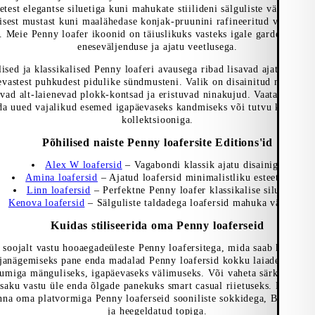
test elegantse siluetiga kuni mahukate stiilideni sälguliste välistalda
lisest mustast kuni maalähedase konjak-pruunini rafineeritud välimuse
. Meie Penny loafer ikoonid on täiuslikuks vasteks igale garderoobil
eneseväljenduse ja ajatu veetlusega.
lised ja klassikalised Penny loaferi avausega ribad lisavad ajatu puudu
vastest puhkudest pidulike sündmusteni. Valik on disainitud moeteadl
vad alt-laienevad plokk-kontsad ja eristuvad ninakujud. Vaata kõiki
l
nda uued vajalikud esemed igapäevaseks kandmiseks või tutvu kogu
nai
kollektsiooniga.
Põhilised naiste Penny loafersite Editions'id
Alex W loafersid
– Vagabondi klassik ajatu disainiga
Amina loafersid
– Ajatud loafersid minimalistliku esteetikaga
Linn loafersid
– Perfektne Penny loafer klassikalise siluetiga
Kenova loafersid
– Sälguliste taldadega loafersid mahuka välimuse
Kuidas stiliseerida oma Penny loaferseid
 soojalt vastu hooaegadeüleste Penny loafersitega, mida saab kanda h
janägemiseks pane enda madalad Penny loafersid kokku laiade madala
dumiga mänguliseks, igapäevaseks välimuseks. Või vaheta särk lühenda
tsaku vastu üle enda õlgade panekuks smart casual riietuseks. Kui suv
nna oma platvormiga Penny loaferseid sooniliste sokkidega, Bermuuda
ja heegeldatud topiga.