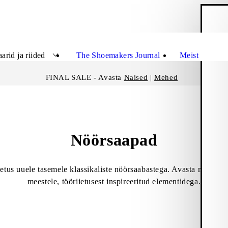
O
Sulge
arid ja riided
The Shoemakers Journal
Meist
FINAL SALE - Avasta
Naised
|
Mehed
Nöörsaapad
etus uuele tasemele klassikaliste nöörsaabastega. Avasta meie nö
meestele, tööriietusest inspireeritud elementidega.