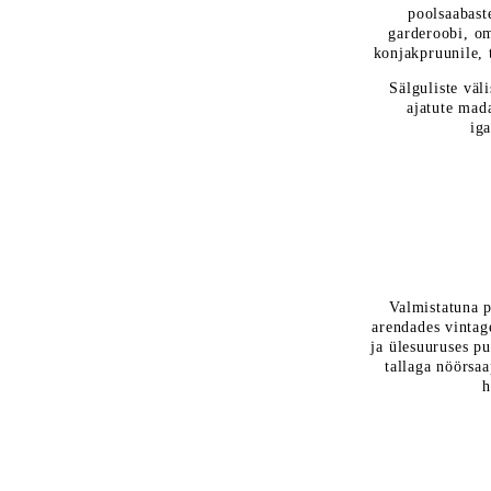
poolsaabaste
garderoobi, om
konjakpruunile, t
Sälguliste väli
ajatute mada
ig
Valmistatuna p
arendades vintag
ja ülesuuruses pu
tallaga nöörsa
h