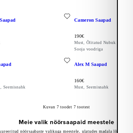
kuks: CAMERON SAAPAD (Must, Nahk)
Lisa lemmikuks: CAMERON SA
Saapad
Cameron Saapad
Hind:
190
€
k
Must, Õlitatud Nubuk
Sooja voodriga
kuks: ALEX M SAAPAD (Tumepruun, Seemisnahk)
Lisa lemmikuks: ALEX M SAA
aapad
Alex M Saapad
Hind:
160
€
, Seemisnahk
Must, Seemisnahk
Kuvan
7
toodet
7
tootest
Meie valik nöörsaapaid meestele
ureeritud nöörsaabaste valikuga meestele, ulatudes madala lõikega sa