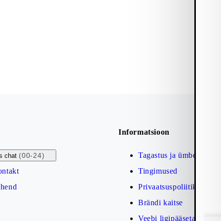
Informatsioon
Tagastus ja ümbervahet
(00-24)
s chat
ontakt
Tingimused
uhend
Privaatsuspoliitika
Brändi kaitse
Veebi ligipääsetavuse se