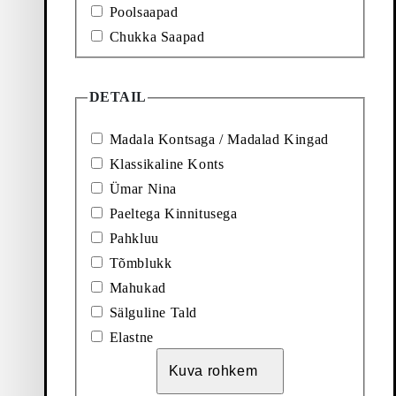
Poolsaapad
ab igapäevast
alett keskendub
Chukka Saapad
 igale riietusele.
rderoobile, kuni
sta enda uued
DETAIL
st.
Madala Kontsaga / Madalad Kingad
Klassikaline Konts
Ümar Nina
Paeltega Kinnitusega
Pahkluu
neda väärikalt,
Tõmblukk
apaid teksapükste
pannes kokku paksu
Mahukad
õrvutamine loob
Sälguline Tald
t.
Elastne
Kuva rohkem