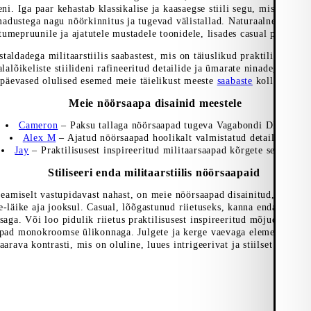
ni. Iga paar kehastab klassikalise ja kaasaegse stiili segu, mis täiend
adustega nagu nöörkinnitus ja tugevad välistallad. Naturaalne värvip
umepruunile ja ajatutele mustadele toonidele, lisades casual puudutust
staldadega militaarstiilis saabastest, mis on täiuslikud praktilisele ga
lalõikeliste stiilideni rafineeritud detailide ja ümarate ninadega, ava
apäevased olulised esemed meie täielikust meeste
saabaste
kollektsiooni
Meie nöörsaapa disainid meestele
Cameron
– Paksu tallaga nöörsaapad tugeva Vagabondi DNA-ga
Alex M
– Ajatud nöörsaapad hoolikalt valmistatud detailidega
Jay
– Praktilisusest inspireeritud militaarsaapad kõrgete servadega
Stiliseeri enda militaarstiilis nöörsaapaid
eamiselt vastupidavast nahast, on meie nöörsaapad disainitud, et vana
e-läike aja jooksul. Casual, lõõgastunud riietuseks, kanna enda nöörsa
saga. Või loo pidulik riietus praktilisusest inspireeritud mõjudega, 
apad monokroomse ülikonnaga. Julgete ja kerge vaevaga elementide k
aarava kontrasti, mis on oluline, luues intrigeerivat ja stiilset välimus