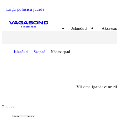
Liigu põhisisu juurde
Start page
Jalanõud
Aksessua
Jalanõud
Saapad
Nöörsaapad
Vii oma igapäevane rii
7
toodet