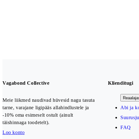
Vagabond Collective
Klienditugi
Reaalaja
Meie liikmed naudivad hüvesid nagu tasuta
tarne, varajane ligipääs allahindlustele ja
Abi ja k
-10% oma esimeselt ostult (ainult
Suurusj
täishinnaga toodetelt).
FAQ
Loo konto