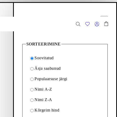
stukorv
Filtreeri valikuid
Sulge
7
toodet
SORTEERIMINE
Soovitatud
Äsja saabunud
Populaarsuse järgi
örsaabaste kollektsioon
Nimi A-Z
Nimi Z-A
Filtreeri ja sorteeri
Kõrgeim hind