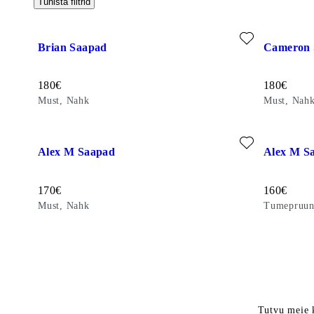
Tühista filtrid
Lisa lemmikuks: BRIAN SAAPAD (Must, Nahk)
Lisa lemmi
Brian Saapad
Cameron 
Hind:
Hind:
180
€
180
€
Must, Nahk
Must, Nah
Lisa lemmikuks: ALEX M SAAPAD (Must, Nahk)
Lisa lemmi
Alex M Saapad
Alex M S
Hind:
Hind:
170
€
160
€
Must, Nahk
Tumepruun
Tutvu meie k