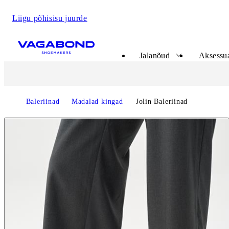
Liigu põhisisu juurde
Start page
Jalanõud
Aksessua
Baleriinad
Madalad kingad
Jolin Baleriinad