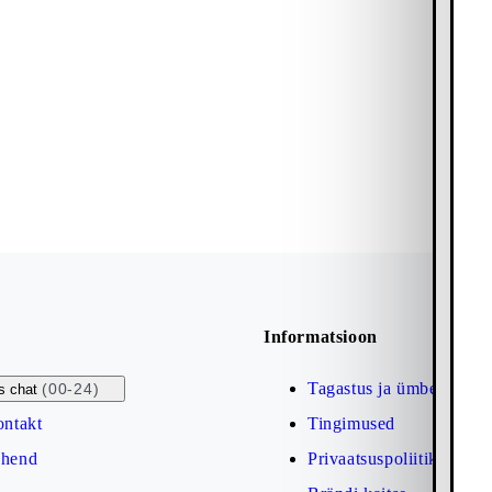
Informatsioon
Tagastus ja ümbervahet
(00-24)
s chat
ontakt
Tingimused
uhend
Privaatsuspoliitika