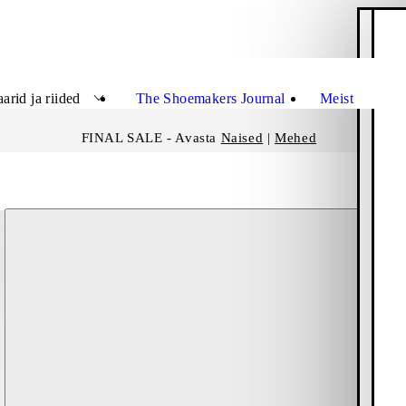
O
Sulge
Sul
arid ja riided
The Shoemakers Journal
Meist
FINAL SALE - Avasta
Naised
|
Mehed