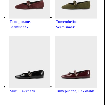
Materjalid ja tootmine
Tumepunane,
Tumeroheline,
Seemisnahk
Seemisnahk
Tarne ja tagastused
Vajad abi oma ostuga?
Otsevestlus meiega!
Must, Lakknahk
Tumepunane, Lakknahk