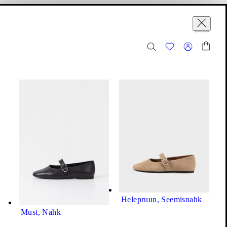
stukorv
Variandid (8)
ge
Jolin Baleriinad
Hind:
100
€
Helepruun, Seemisnahk
Must, Nahk