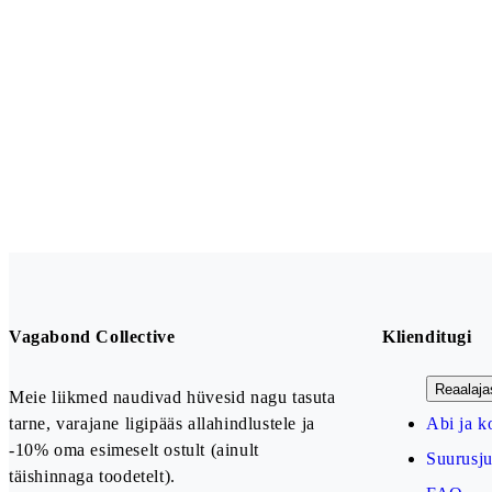
Vagabond Collective
Klienditugi
Reaalaja
Meie liikmed naudivad hüvesid nagu tasuta
tarne, varajane ligipääs allahindlustele ja
Abi ja k
-10% oma esimeselt ostult (ainult
Suurusj
täishinnaga toodetelt).