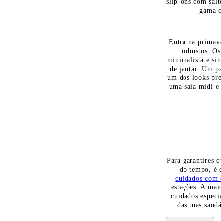
slip-ons com salt
gama 
Entra na primave
robustos. Os
minimalista e si
de jantar. Um p
um dos looks pre
uma saia midi e 
Para garantires 
do tempo, é 
cuidados com 
estações. A mai
cuidados especi
das tuas sandá