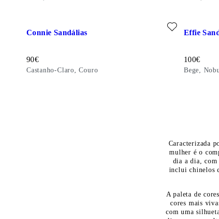
Adicionar favorito: CONNIE SANDÁLIAS (Castanho-Claro, 
Adicionar 
Connie Sandálias
Effie Sand
Preço:
Preço:
90
€
100
€
Castanho-Claro, Couro
Bege, Nob
Caracterizada po
mulher é o comp
dia a dia, com
inclui chinelos
A paleta de core
cores mais viva
com uma silhueta