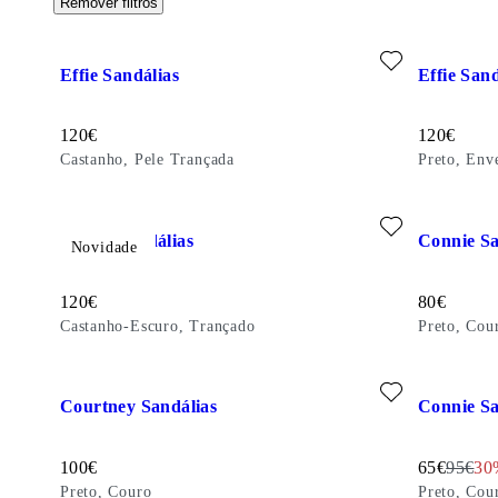
Remover filtros
Adicionar favorito: EFFIE SANDÁLIAS (Castanho, Pele Tran
Adicionar 
Effie Sandálias
Effie Sand
Preço:
Preço:
120
€
120
€
Castanho, Pele Trançada
Preto, Env
Adicionar favorito: DANYA SANDÁLIAS (Castanho-Escuro, 
Adicionar 
Danya Sandálias
Connie Sa
Novidade
Preço:
Preço:
120
€
80
€
Castanho-Escuro, Trançado
Preto, Cou
Adicionar favorito: COURTNEY SANDÁLIAS (Preto, Couro)
Adicionar 
Courtney Sandálias
Connie Sa
Preço:
Preço com 
Preço o
Dis
100
€
65
€
95
€
30
Preto, Couro
Preto, Cou