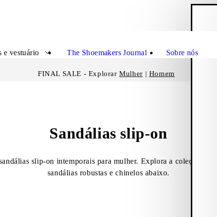
C
Fecha
 e vestuário
The Shoemakers Journal
Sobre nós
FINAL SALE - Explorar
Mulher
|
Homem
Sandálias slip-on
ndálias slip-on intemporais para mulher. Explora a coleção de sa
sandálias robustas e chinelos abaixo.