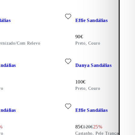
çada)
favorito: EFFIE SANDÁLIAS (Preto, Envernizado/Com Relevo)
Adicionar favorito: EFFIE SA
álias
Effie Sandálias
Preço:
90
€
ernizado/Com Relevo
Preto, Couro
Trançado)
favorito: CONNIE SANDÁLIAS (Preto, Couro)
Adicionar favorito: DANYA S
ndálias
Danya Sandálias
Preço:
100
€
ro
Preto, Couro
favorito: CONNIE SANDÁLIAS (Preto, Couro)
Adicionar favorito: EFFIE SA
ndálias
Effie Sandálias
desconto:
riginal:
count percentage:
Preço com desconto:
Preço original:
Discount percentage
%
85
€
120
€
25%
ro
Castanho, Pele Trançada