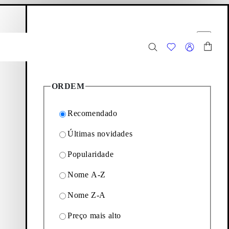
esto de compras
Opções de filtro
r
Fechar
16
Produtos
ORDEM
Recomendado
Últimas novidades
Popularidade
ndálias de salto alto,
Nome A-Z
Nome Z-A
Filtrar
Preço mais alto