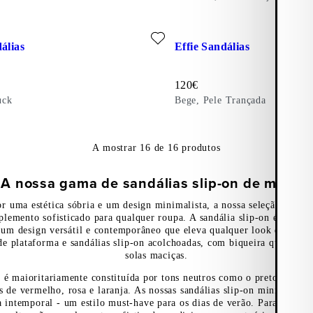
Couro)
favorito: EFFIE SANDÁLIAS (Bege, Nobuck)
Adicionar favorito: EFFIE SA
álias
Effie Sandálias
Preço:
120
€
uck
Bege, Pele Trançada
A mostrar
16
de
16
produtos
A nossa gama de sandálias slip-on de mulher
r uma estética sóbria e um design minimalista, a nossa seleção de san
lemento sofisticado para qualquer roupa. A sandália slip-on é a nov
 um design versátil e contemporâneo que eleva qualquer look de verã
 de plataforma e sandálias slip-on acolchoadas, com biqueira quadrada, 
solas maciças.
s é maioritariamente constituída por tons neutros como o preto, o bra
s de vermelho, rosa e laranja. As nossas sandálias slip-on minimalista
 intemporal - um estilo must-have para os dias de verão. Para um toq