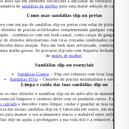
os altos são um elemento sofisticado a adicionar ao vestuário de verão
completa de
sandálias de mulher
para uma maior seleção de calçado de
Como usar sandálias slip-on pretas
ra com um par de sandálias slip-on pretas com solas de plataforma o
 chinelos de piscina acolchoados complementam qualquer roupa com a
mples - combina-os com um look casual, como calças de ganga, uma t-
ar de chinelos minimalistas com tiras cruzadas combinados com um ve
feridos desta estação. Para um look mais sofisticado, combina as sand
uma malha grossa. Se procuras slip-ons com biqueira fechada, espreit
de
mules de mulher
.
Sandálias slip-on essenciais
Sandálias Connie
– Slip-ons robustos com tiras largas
Sandálias Effie
– Chinelos de piscina minimalistas e em couro
Limpa e cuida das tuas sandálias slip-on
que os teus chinelos e sandálias slip-on de salto alto se mantenham co
essencial limpares e cuidares deles com os produtos certos. Explora o
o calçado
e descobre como limpar, cuidar e guardar as tuas sandálias s
oria das nossas sandálias slip-on é fabricada em couro, um material na
ais para manter o seu acabamento macio e maleável entre utilizações.
lias slip-on ajuda a prolongares a sua vida útil e a reduzires a tua pe