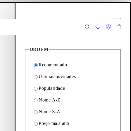
esto de compras
Opções de filtro
r
Fechar
2
Produtos
ORDEM
Recomendado
Últimas novidades
Popularidade
 seleção de sandálias com
Nome A-Z
Nome Z-A
Filtrar
Preço mais alto