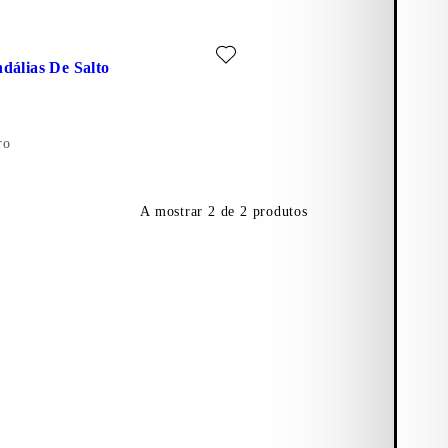
ho-Escuro, Couro)
favorito: JONNA SANDÁLIAS DE SALTO (Preto, Couro)
dálias De Salto
ro
A mostrar
2
de
2
produtos