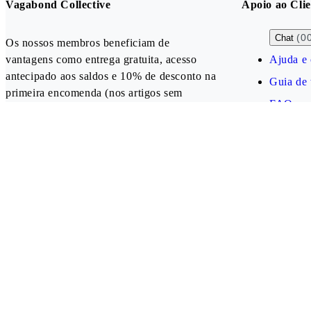
Vagabond Collective
Apoio ao Clie
(0
Chat
Os nossos membros beneficiam de
vantagens como entrega gratuita, acesso
Ajuda e 
antecipado aos saldos e 10% de desconto na
Guia de
primeira encomenda (nos artigos sem
FAQ
desconto).
Criar uma conta
Our payment methods
Portugal (EUR)
Follow us