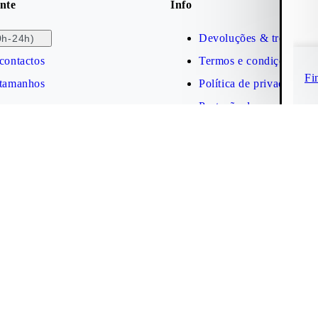
nte
Info
Devoluções & trocas
0h-24h)
contactos
Termos e condições
Fi
 tamanhos
Política de privacidade
Proteção da marca
Acessibilidade
Cookies