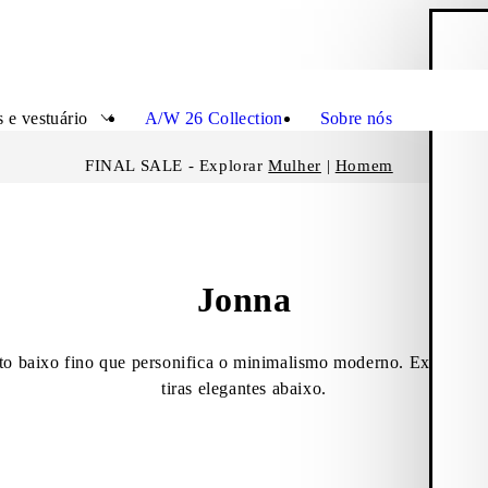
C
Fecha
 e vestuário
A/W 26 Collection
Sobre nós
FINAL SALE - Explorar
Mulher
|
Homem
Jonna
lto baixo fino que personifica o minimalismo moderno. Explora a
tiras elegantes abaixo.