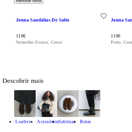
Remover filtros
Adicionar favorito: JONNA SANDÁLIAS DE SALTO (Vermel
Adicionar 
Jonna Sandálias De Salto
Jonna San
Preço:
Preço:
110
€
110
€
Vermelho-Escuro, Couro
Preto, Cou
Descobrir mais
Loafers
Acessórios
Sabrinas
Botas