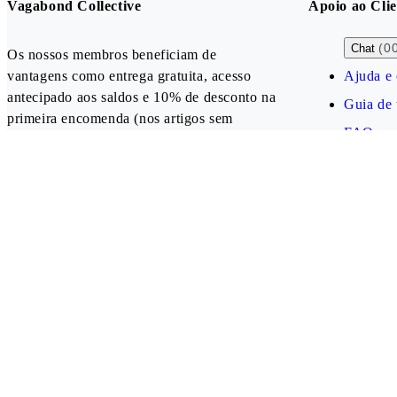
Vagabond Collective
Apoio ao Clie
(0
Chat
Os nossos membros beneficiam de
vantagens como entrega gratuita, acesso
Ajuda e 
antecipado aos saldos e 10% de desconto na
Guia de
primeira encomenda (nos artigos sem
FAQ
desconto).
Criar uma conta
Our payment methods
Portugal (EUR)
Follow us