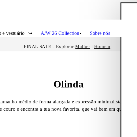
C
Fecha
 e vestuário
A/W 26 Collection
Sobre nós
FINAL SALE - Explorar
Mulher
|
Homem
Olinda
tamanho médio de forma alargada e expressão minimalista. Nave
e couro e encontra a tua nova favorita, que vai bem em qualquer 