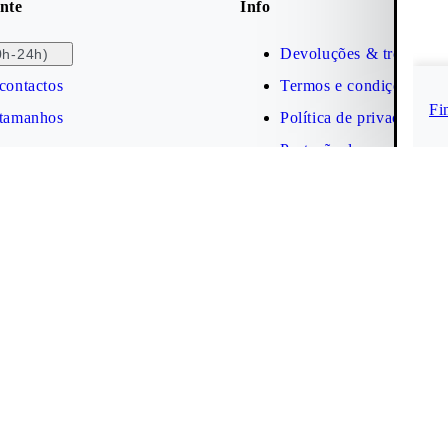
nte
Info
Devoluções & trocas
0h-24h)
contactos
Termos e condições
Fi
 tamanhos
Política de privacidade
Proteção da marca
Acessibilidade
Cookies