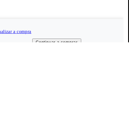
Vagabond Shoemakers
Sobre nós
Carreiras
nalizar a compra
Imprensa
Continuar a comprar
Informações sobre a empresa
Lojas e revendedores
The Shoemakers Journal
© 2026 Vagabond International