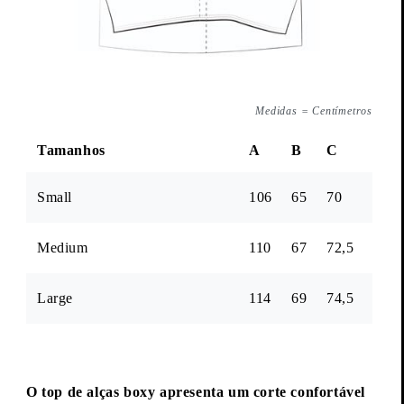
Medidas
=
Centímetros
. PEITO
. COMPRIME
. COMP
Tamanhos
A
B
C
Small
106
65
70
Medium
110
67
72,5
Large
114
69
74,5
O top de alças boxy apresenta um corte confortável