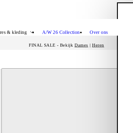
W
Sluit
res & kleding
A/W 26 Collection
Over ons
FINAL SALE - Bekijk
Dames
|
Heren