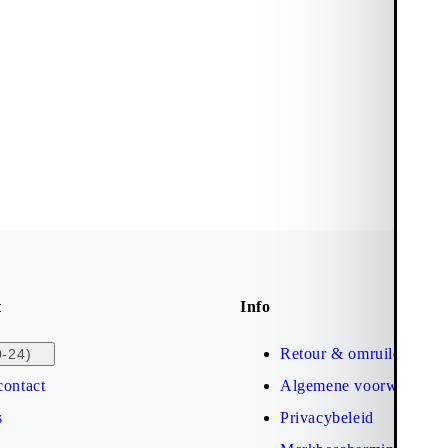
t
Info
Retour & omruilen
0-24)
contact
Algemene voorwaarden
s
Privacybeleid