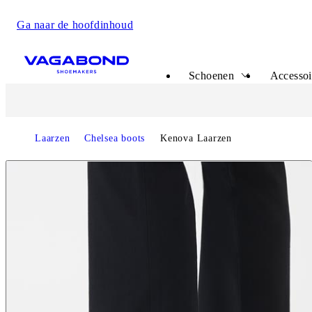
Ga naar de hoofdinhoud
Start page
Schoenen
Accessoi
Laarzen
Chelsea boots
Kenova Laarzen