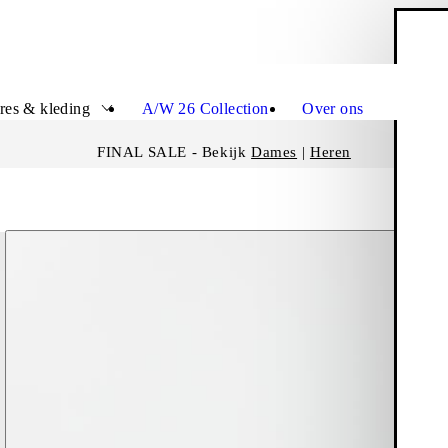
W
Sluit
res & kleding
A/W 26 Collection
Over ons
FINAL SALE - Bekijk
Dames
|
Heren