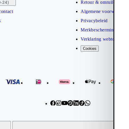
Retour & omruilen
0-24)
contact
Algemene voorwaarden
s
Privacybeleid
Merkbescherming
Verklaring webtoegankel
Cookies