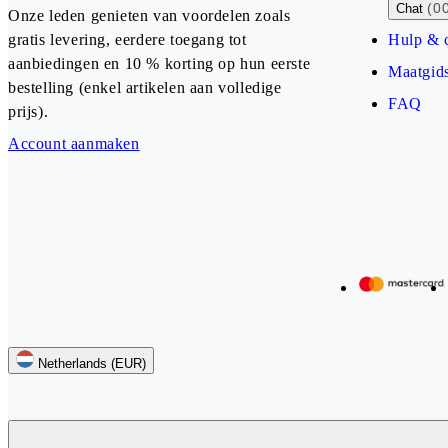
(0
Chat
Onze leden genieten van voordelen zoals
gratis levering, eerdere toegang tot
Hulp & 
aanbiedingen en 10 % korting op hun eerste
Maatgid
bestelling (enkel artikelen aan volledige
FAQ
prijs).
Account aanmaken
Our payment methods
Netherlands (EUR)
Follow us