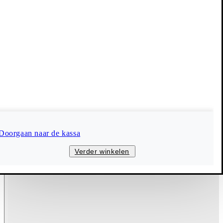
Doorgaan naar de kassa
Verder winkelen