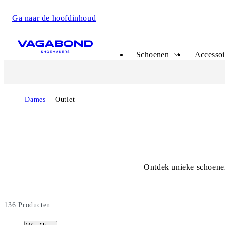
Ga naar de hoofdinhoud
Start page
Schoenen
Accessoi
Start page
Dames
Outlet
Ontdek unieke schoenen 
136
Producten