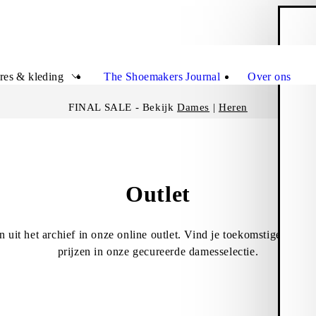
W
Sluit
res & kleding
The Shoemakers Journal
Over ons
FINAL SALE - Bekijk
Dames
|
Heren
Outlet
uit het archief in onze online outlet. Vind je toekomstige favor
prijzen in onze gecureerde damesselectie.