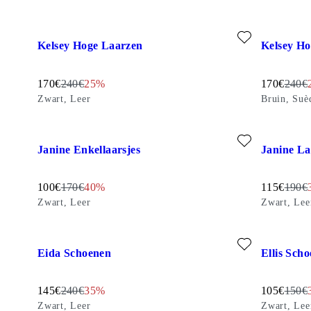
Favoriet toevoegen: KELSEY HOGE LAARZEN (Zwart, Leer
Favoriet t
Kelsey Hoge Laarzen
Kelsey Ho
Gereduceerde prijs:
Originele prijs:
Discount percentage:
Gereduceer
Origin
170
€
240
€
25%
170
€
240
€
Zwart, Leer
Bruin, Suè
Favoriet toevoegen: JANINE ENKELLAARSJES (Zwart, Leer
Favoriet t
Janine Enkellaarsjes
Janine La
Gereduceerde prijs:
Originele prijs:
Discount percentage:
Gereduceer
Origin
100
€
170
€
40%
115
€
190
€
Zwart, Leer
Zwart, Lee
Favoriet toevoegen: EIDA SCHOENEN (Zwart, Leer)
Favoriet t
Eida Schoenen
Ellis Sch
Gereduceerde prijs:
Originele prijs:
Discount percentage:
Gereduceer
Origin
145
€
240
€
35%
105
€
150
€
Zwart, Leer
Zwart, Lee