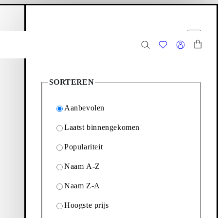
inkelwagen
Filter opties
Sluit
136
Producten
SORTEREN
Aanbevolen
Laatst binnengekomen
Populariteit
ieten tegen gereduceerde
Naam A-Z
Naam Z-A
Filter & sorteren
Hoogste prijs