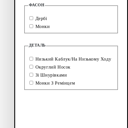
Лофери
Аксесуари
ФАСОН
Дербі
Балетки
Чоботи
Монки
ДЕТАЛЬ
Низький Каблук/На Низькому Ходу
Округлий Носок
Зі Шнурівками
Монки З Ремінцем