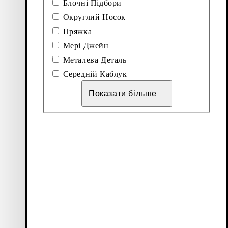
Блочні Підбори
Ознайомтесь з туфлями
Округлий Носок
Пряжка
Показати
3
з
3
товарів
Мері Джейн
Металева Деталь
More to
Середній Каблук
explore
Показати більше
Лофери
Аксесуари
Балетки
Чоботи