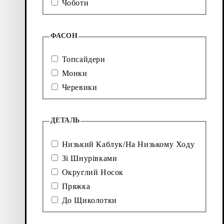
Чоботи
More to
explore
ФАСОН
Топсайдери
Монки
Лофери
Чоботи
Черевики
Нові
Кросівки
ДЕТАЛЬ
надходження
Низький Каблук/На Низькому Ходу
Зі Шнурівками
Округлий Носок
Пряжка
До Щиколотки