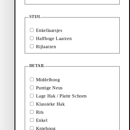
Gereduceerde prijs:
Originele prijs:
Discount percentage:
160
€
230
€
30%
Zwart, Leer
STIJL
Toont
7
van
7
producten
Enkellaarsjes
Meer om te
Halfhoge Laarzen
ontdekken
Rijlaarzen
DETAIL
Loafers
Accessoires
Middelhoog
Puntige Neus
Ballerina's
Laarzen
Lage Hak / Platte Schoen
Klassieke Hak
Rits
Enkel
Kniehoog