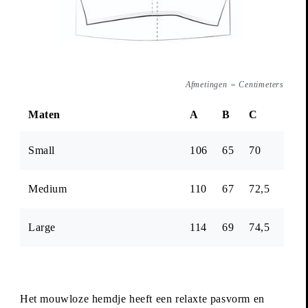
Afmetingen
=
Centimeters
. BORST
. LENGTE V
. LENG
Maten
A
B
C
Small
106
65
70
Medium
110
67
72,5
Large
114
69
74,5
Het mouwloze hemdje heeft een relaxte pasvorm en