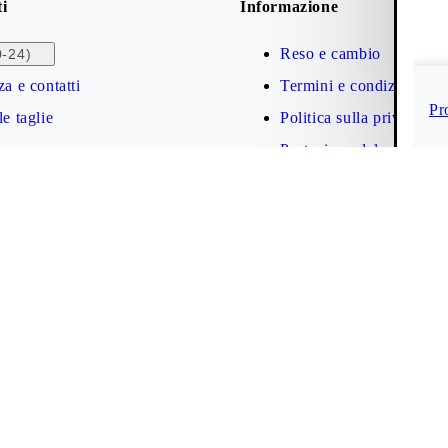
ti
Informazione
Reso e cambio
0-24)
za e contatti
Termini e condizioni
Pr
e taglie
Politica sulla privacy
Protezione del marchio
Accessibilità del web
Cookie