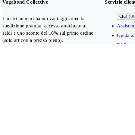
Vagabond Collective
Servizio clien
(0
Chat
I nostri membri hanno vantaggi come la
spedizione gratuita, accesso anticipato ai
Assisten
saldi e uno sconto del 10% sul primo ordine
Guida all
(solo articoli a prezzo pieno).
FAQ
Crea account
Our payment methods
Italy (EUR)
Follow us