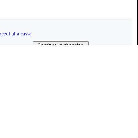
Vagabond Shoemakers
Chi siamo
Carriera
ocedi alla cassa
Stampa
Continua lo shopping
Informazioni sulla società
Negozi e rivenditori
The Shoemakers Journal
© 2026 Vagabond International