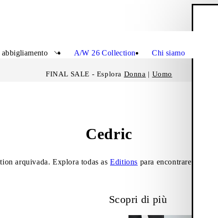
C
Chiudi
 abbigliamento
A/W 26 Collection
Chi siamo
FINAL SALE - Esplora
Donna
|
Uomo
Cedric
tion arquivada. Explora todas as
Editions
para encontrares os teu
Scopri di più