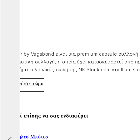
Η Atelier by Vagabond είναι μια premium capsule συλλογ
αποκλειστική συλλογή, η οποία έχει κατασκευαστεί από π
καταστήματα λιανικής πώλησης NK Stockholm και Illum C
Εξερευνήστε τώρα
Μπορεί επίσης να σας ενδιαφέρει
Προσθήκη στα αγαπημένα: SKY ΨΗΛΕΣ ΜΠΌΤΕΣ (Μαύρο, Δερμα)
Sky Ψηλεσ Μπότεσ