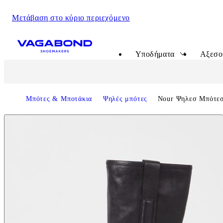
Μετάβαση στο κύριο περιεχόμενο
Start page Γυναίκες
Υποδήματα
Αξεσο
Μπότες & Μποτάκια
Ψηλές μπότες
Nour Ψηλεσ Μπότε