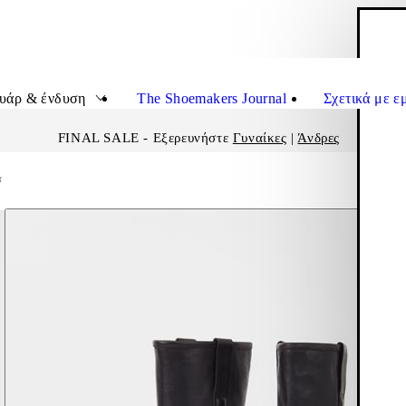
Κ
Εικον
υάρ & ένδυση
The Shoemakers Journal
Σχετικά με ε
FINAL SALE - Εξερευνήστε
Γυναίκες
|
Άνδρες
σ