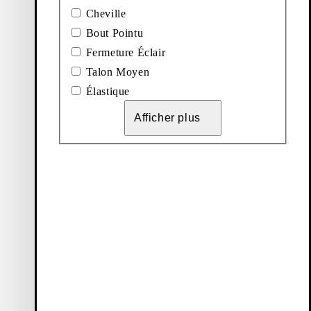
Giselle Bottines
Cheville
Bout Pointu
Prix de vente:
$
270
Fermeture Éclair
Marron, Cuir/Comb
Talon Moyen
Élastique
Afficher
4
sur
4
articles
Afficher plus
À découvrir
Loafers
Accessoires
Ballerines
Bottes