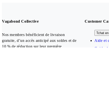
Vagabond Collective
Customer Ca
Tchat en 
Nos membres bénéficient de livraison
gratuite, d’un accès anticipé aux soldes et de
Aide et 
10 % de réduction sur leur première
Guide de
commande (uniquement les articles à prix
FAQ
plein).
Créer un compte
Our payment methods