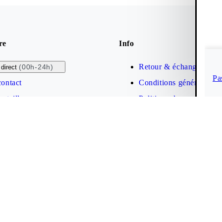
re
Info
Retour & échange
(00h-24h)
direct
Pa
contact
Conditions générales de
s tailles
Politique de confidential
Protection de la marque
Déclaration d'accessibil
Cookies