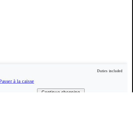
Duties included
Passer à la caisse
Continue shopping