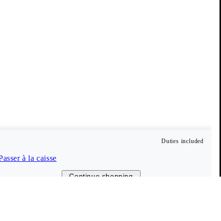
Duties included
Passer à la caisse
Continue shopping