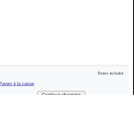
Duties included
Passer à la caisse
Continue shopping