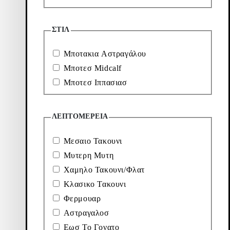
Εκπτωτικές τιμές:
Αρχική τιμή:
Discount percentage:
160
€
230
€
30%
ΣΤΙΛ
Μαύρο, Δερμα
Μποτακια Αστραγάλου
Προβάλλεται
7
από
7
προϊόντα
Μποτεσ Midcalf
Μποτεσ Ιππασιασ
Περισσότερα
για
εξερεύνηση
ΛΕΠΤΟΜΈΡΕΙΑ
Μεσαιο Τακουνι
Μυτερη Μυτη
Loafers
Αξεσουάρ
Χαμηλο Τακουνι/Φλατ
Κλασικο Τακουνι
Μπαλαρίνες
Μπότες
Φερμουαρ
&
Αστραγαλοσ
Μποτάκια
Εωσ Το Γονατο