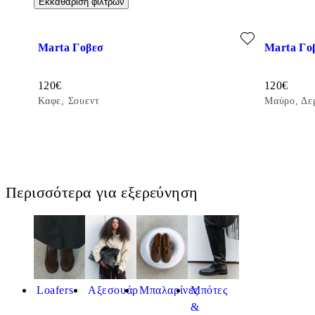
Εκκαθάριση φίλτρων
Προσθήκη στα αγαπημένα: MARTA ΓΟΒΕΣ (Καφε, Σουεντ)
Προσθήκη σ
Marta Γοβεσ
Marta Γο
Τιμή:
Τιμή:
120
€
120
€
Καφε, Σουεντ
Μαύρο, Δε
Περισσότερα για εξερεύνηση
Loafers
Αξεσουάρ
Μπαλαρίνες
Μπότες
&