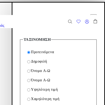
αλάθι αγορών
Επιλογές φίλτρων
ίδιο προόδου
Εικονίδιο προόδου
μάς
4
Προϊόντα
ΤΑΞΙΝΌΜΗΣΗ
Προτεινόμενα
Δημοφιλή
Όνομα Α-Ω
τράγωνο τακούνι. Δείτε τα
Όνομα Α-Ω
Υψηλότερη τιμή
Φίλτρο & ταξινόμηση
Χαμηλότερη τιμή