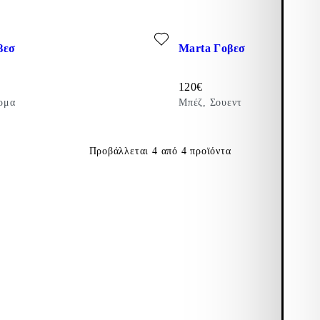
τα αγαπημένα: MARTA ΓΟΒΕΣ (Μαύρο, Δερμα)
Προσθήκη στα αγαπημένα: MA
βεσ
Marta Γοβεσ
Τιμή:
120
€
ρμα
Μπέζ, Σουεντ
Προβάλλεται
4
από
4
προϊόντα