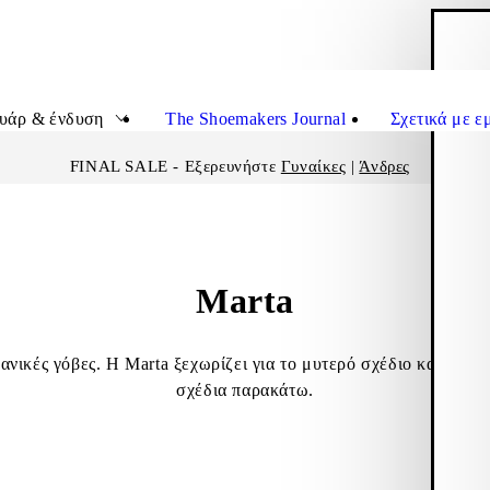
Κ
Εικον
υάρ & ένδυση
The Shoemakers Journal
Σχετικά με ε
FINAL SALE - Εξερευνήστε
Γυναίκες
|
Άνδρες
Marta
ανικές γόβες. Η Marta ξεχωρίζει για το μυτερό σχέδιο και το τε
σχέδια παρακάτω.