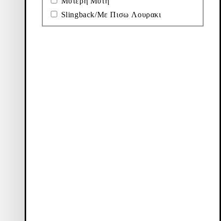
Μυτερη Μυτη
Slingback/Με Πισω Λουρακι