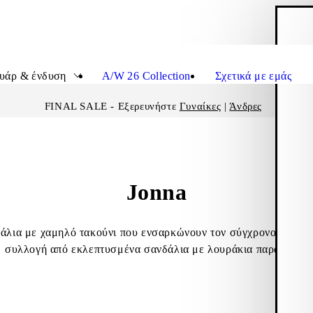
Κ
Εικον
υάρ & ένδυση
A/W 26 Collection
Σχετικά με εμάς
FINAL SALE - Εξερευνήστε
Γυναίκες
|
Άνδρες
Jonna
δάλια με χαμηλό τακούνι που ενσαρκώνουν τον σύγχρονο μινιμ
συλλογή από εκλεπτυσμένα σανδάλια με λουράκια παρακάτω.