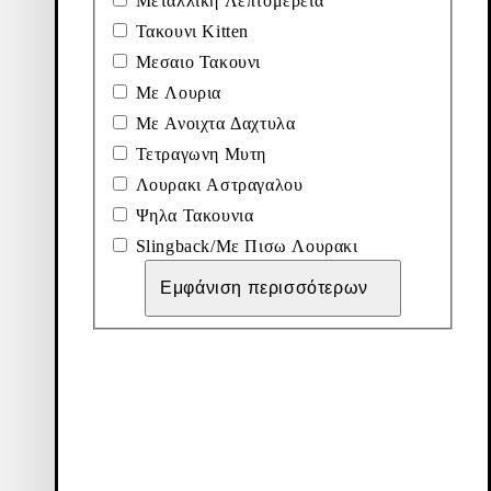
Μεταλλικη Λεπτομερεια
Τακουνι Kitten
Μεσαιο Τακουνι
Με Λουρια
Με Ανοιχτα Δαχτυλα
Τετραγωνη Μυτη
Λουρακι Αστραγαλου
Ψηλα Τακουνια
Slingback/Με Πισω Λουρακι
Εμφάνιση περισσότερων