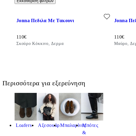
Εκκαθάριση φίλτρων
Προσθήκη στα αγαπημένα: JONNA ΠΕΔΙΛΑ ΜΕ ΤΑΚΟΥΝΙ (Σ
Προσθήκη 
Jonna Πεδιλα Με Τακουνι
Jonna Πε
Τιμή:
Τιμή:
110
€
110
€
Σκούρο Κόκκινο, Δερμα
Μαύρο, Δε
Περισσότερα για εξερεύνηση
Loafers
Αξεσουάρ
Μπαλαρίνες
Μπότες
&