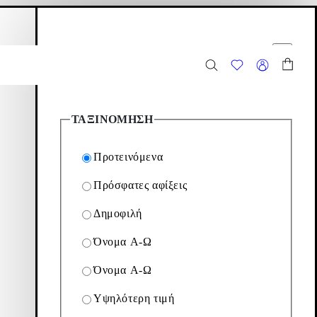
αλάθι αγορών
Επιλογές φίλτρων
ίδιο προόδου
Εικονίδιο προόδου
2
Προϊόντα
ΤΑΞΙΝΌΜΗΣΗ
Προτεινόμενα
Πρόσφατες αφίξεις
Δημοφιλή
αλισμό. Ανακαλύψτε τη
Όνομα Α-Ω
Όνομα Α-Ω
Φίλτρο & ταξινόμηση
Υψηλότερη τιμή