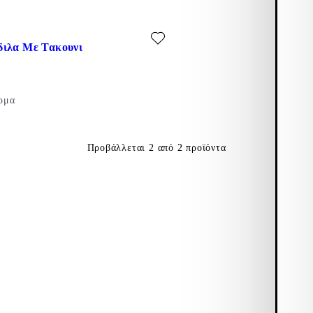
κούρο Κόκκινο, Δερμα)
στα αγαπημένα: JONNA ΠΕΔΙΛΑ ΜΕ ΤΑΚΟΥΝΙ (Μαύρο, Δερμα)
διλα Με Τακουνι
ρμα
Προβάλλεται
2
από
2
προϊόντα