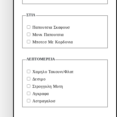
Περισσότερα
ΣΤΙΛ
για
εξερεύνηση
Παπουτσια Σκαφουσ
Μονκ Παπουτσια
Μποτεσ Με Κορδονια
Loafers
Μπότες
&
ΛΕΠΤΟΜΈΡΕΙΑ
Μποτάκια
Χαμηλο Τακουνι/Φλατ
Νέες
Sneakers
Δεσιμο
Αφίξεις
Στρογγυλη Μυτη
Αγκραφα
Αστραγαλοσ