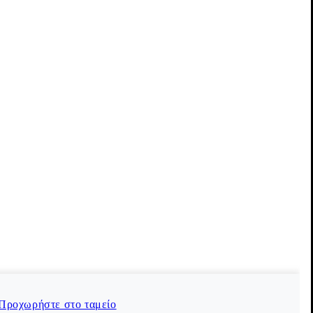
© 2026 Vagabond International
Προχωρήστε στο ταμείο