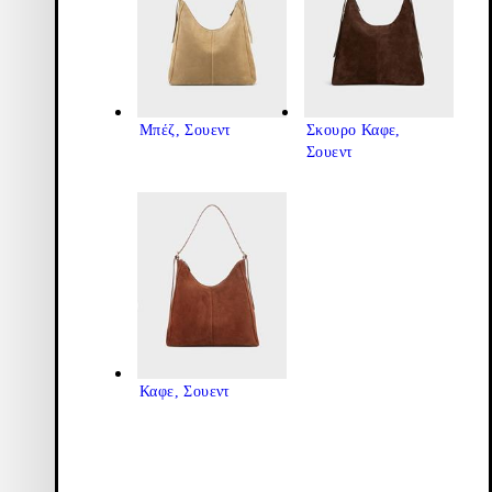
Μπέζ, Σουεντ
Σκουρο Καφε,
Σουεντ
Καφε, Σουεντ