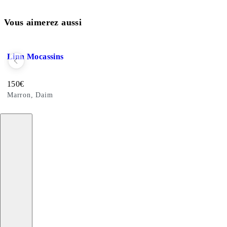
Vous aimerez aussi
Ajouter aux favoris: LINN MOCASSINS (Marron, Daim)
Linn Mocassins
Prix de vente:
150
€
Marron, Daim