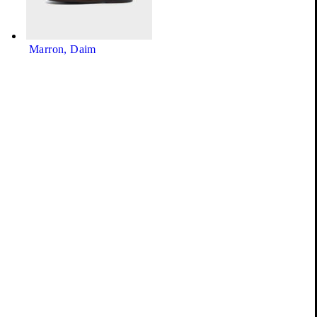
Matières et Fabrication
Marron, Daim
Livraison & Retours
Besoin d'aide pour votre achat ?
Chat en direct avec nous !