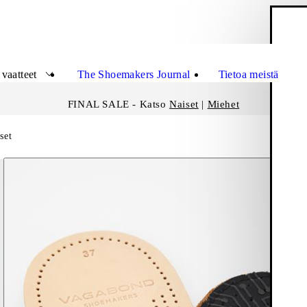
O
Sulje
vaatteet
The Shoemakers Journal
Tietoa meistä
FINAL SALE - Katso
Naiset
|
Miehet
set