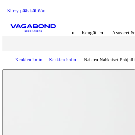
Siirry pääsisältöön
Start page
Kengät
Asusteet & 
Kenkien hoito
Kenkien hoito
Naisten Nahkaiset Pohjalli