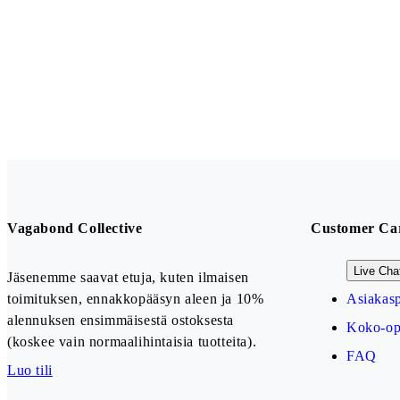
Vagabond Collective
Customer Ca
Live Cha
Jäsenemme saavat etuja, kuten ilmaisen
toimituksen, ennakkopääsyn aleen ja 10%
Asiakasp
alennuksen ensimmäisestä ostoksesta
Koko-op
(koskee vain normaalihintaisia tuotteita).
FAQ
Luo tili