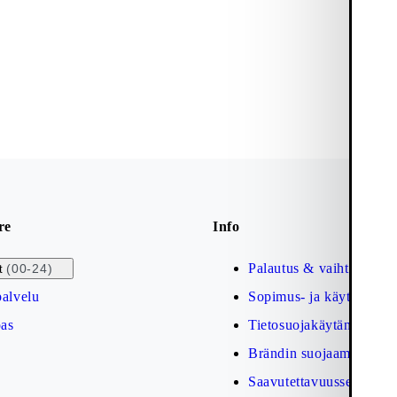
re
Info
Palautus & vaihto
(00-24)
t
alvelu
Sopimus- ja käyttöehdot
as
Tietosuojakäytäntö
Brändin suojaaminen
Saavutettavuusseloste