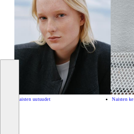
Naisten uutuudet
Naisten ke