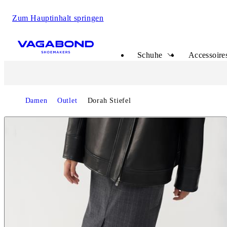
Zum Hauptinhalt springen
Start page
Schuhe
Accessoire
Start page
Damen
Outlet
Dorah Stiefel