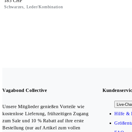
Preis:
185
CHF
Schwarzes, Leder/Kombination
Vagabond Collective
Kundenservi
Live-Cha
Unsere Mitglieder genießen Vorteile wie
kostenlose Lieferung, frühzeitigen Zugang
Hilfe & 
zum Sale und 10 % Rabatt auf ihre erste
Größenta
Bestellung (nur auf Artikel zum vollen