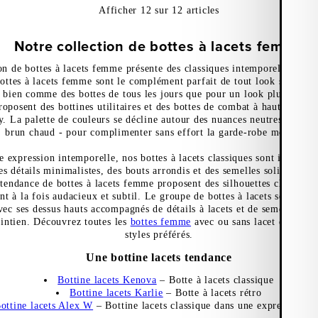
Afficher
12
sur
12
articles
Notre collection de bottes à lacets femme
on de bottes à lacets femme présente des classiques intemporels avec 
bottes à lacets femme sont le complément parfait de tout look saisonnie
i bien comme des bottes de tous les jours que pour un look plus habil
proposent des bottines utilitaires et des bottes de combat à hauteur de 
. La palette de couleurs se décline autour des nuances neutres classiq
brun chaud - pour complimenter sans effort la garde-robe moderne.
 expression intemporelle, nos bottes à lacets classiques sont idéales p
s détails minimalistes, des bouts arrondis et des semelles solides en 
tendance de bottes à lacets femme proposent des silhouettes chunky et
t à la fois audacieux et subtil. Le groupe de bottes à lacets se caract
 avec ses dessus hauts accompagnés de détails à lacets et de semelles rob
intien. Découvrez toutes les
bottes femme
avec ou sans lacet et trou
styles préférés.
Une bottine lacets tendance
Bottine lacets Kenova
– Botte à lacets classique
Bottine lacets Karlie
– Botte à lacets rétro
ottine lacets Alex W
– Bottine lacets classique dans une expression é