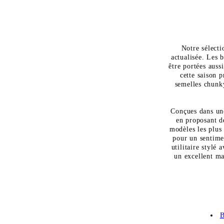
Notre sélecti
actualisée. Les 
être portées auss
cette saison 
semelles chunky
Conçues dans une
en proposant de
modèles les plus 
pour un sentimen
utilitaire stylé
un excellent ma
B