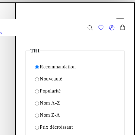
anier
Filtres
r
Fermer
s
12
Articles
TRI
Recommandation
Nouveauté
gamme de bottes à lacets -
Popularité
Nom A-Z
Filtrage & tri
Nom Z-A
Prix décroissant
BOTTES (Noir, Cuir)
Ajouter aux favoris: SKY BOTTES (Noir, Cuir/Bor