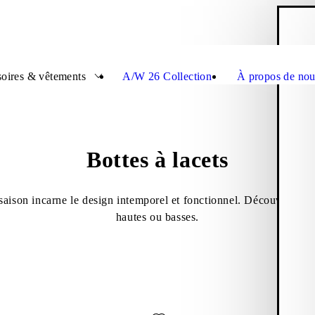
P
Ferme
oires & vêtements
A/W 26 Collection
À propos de nou
Bottes à lacets
e saison incarne le design intemporel et fonctionnel. Découvrez la 
hautes ou basses.
x favoris: KENOVA BOTTES (Marron Foncé, Nubuck)
Ajouter aux favoris: MAXIME 