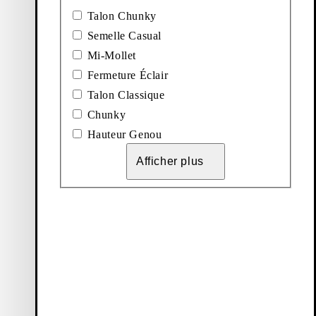
Talon Chunky
res. Pour que vos
Semelle Casual
es entretenir en
Mi-Mollet
ures
pour savoir
at durable.
Fermeture Éclair
Talon Classique
Chunky
Hauteur Genou
Afficher plus
Vagabond Shoemakers
À propos de nous
 vente
Carrière