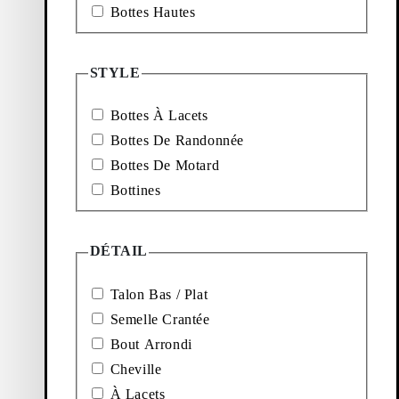
Bottes Hautes
STYLE
une expression
r ; elles peuvent
Bottes À Lacets
lé. Les modèles de
genou avec des
Bottes De Randonnée
ues - du noir au
Bottes De Motard
Bottines
our le quotidien,
caoutchouc. Nos
 des tiges hautes,
érise par un look
DÉTAIL
ustes qui offrent
vez vos nouveaux
Talon Bas / Plat
Semelle Crantée
Bout Arrondi
Cheville
purée
À Lacets