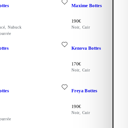
ttes
Maxime Bottes
te:
Prix de vente:
190
€
ncé, Nubuck
Noir, Cuir
ourrée
x favoris: ALEX W BOTTES (Noir, Cuir)
Ajouter aux favoris: KENOVA 
ttes
Kenova Bottes
te:
Prix de vente:
170
€
Noir, Cuir
x favoris: KENOVA BOTTES (Noir, Cuir)
Ajouter aux favoris: FREYA B
ttes
Freya Bottes
te:
Prix de vente:
190
€
Noir, Cuir
ourrée