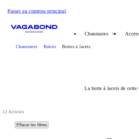
Passer au contenu principal
Start page
Chaussures
Access
Chaussures
Bottes
Bottes à lacets
La botte à lacets de cett
12
Articles
Effacer les filtres
Ajouter aux favoris: KENOVA BOTTES (Noir, Nubuck)
Ajouter au