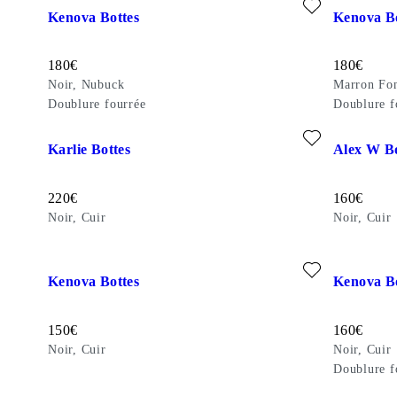
Kenova Bottes
Kenova Bo
Prix de vente:
Prix de ven
180
€
180
€
Noir, Nubuck
Marron Fo
Doublure fourrée
Doublure f
Ajouter aux favoris: KARLIE BOTTES (Noir, Cuir)
Ajouter au
Karlie Bottes
Alex W Bo
Prix de vente:
Prix de ven
220
€
160
€
Noir, Cuir
Noir, Cuir
Ajouter aux favoris: KENOVA BOTTES (Noir, Cuir)
Ajouter au
Kenova Bottes
Kenova Bo
Prix de vente:
Prix de ven
150
€
160
€
Noir, Cuir
Noir, Cuir
Doublure f