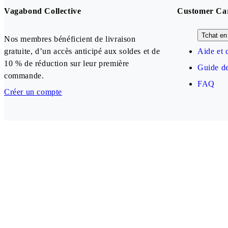
Vagabond Collective
Customer Ca
Tchat en 
Nos membres bénéficient de livraison
gratuite, d’un accès anticipé aux soldes et de
Aide et 
10 % de réduction sur leur première
Guide de
commande.
FAQ
Créer un compte
Our payment methods
France (EUR)
Follow us