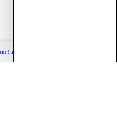
Vagabond Shoemakers
 vente
À propos de nous
ité
Carrière
Press
ité Web
Nos magasins & détaillants
The Shoemakers Journal
sser à la caisse
Continuer vos achats
© 2026 Vagabond International