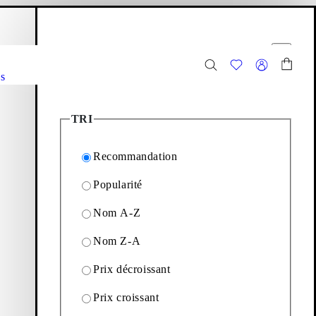
anier
Filtres
r
Fermer
s
1
Articles
TRI
Recommandation
Popularité
z la veste d'inspiration
Nom A-Z
Nom Z-A
nouveautés
ou
rejoindre
Prix décroissant
t de l’inspiration.
Prix croissant