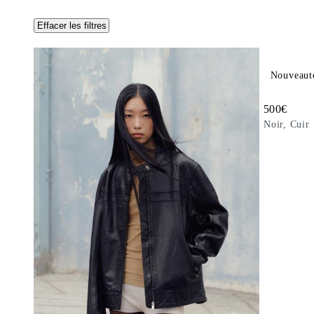
Effacer les filtres
Ajouter au
Utility Le
Nouveaut
Prix de ven
500
€
Noir, Cuir