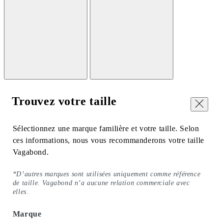
Trouvez votre taille
Fermer
Sélectionnez une marque familière et votre taille. Selon
ces informations, nous vous recommanderons votre taille
Vagabond.
*D’autres marques sont utilisées uniquement comme référence
de taille. Vagabond n’a aucune relation commerciale avec
elles.
Marque